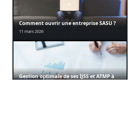
Comment ouvrir une entreprise SASU ?
11 mars 2026
Gestion optimale de ses IJSS et ATMP à
l’aide d’un logiciel
11 mars 2026
Contact
Mentions Légales
Sitemap